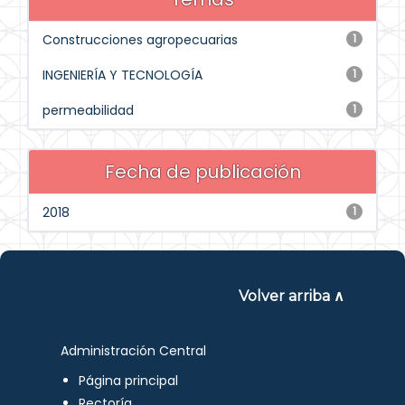
Construcciones agropecuarias
1
INGENIERÍA Y TECNOLOGÍA
1
permeabilidad
1
Fecha de publicación
2018
1
Volver arriba ∧
Administración Central
Página principal
Rectoría