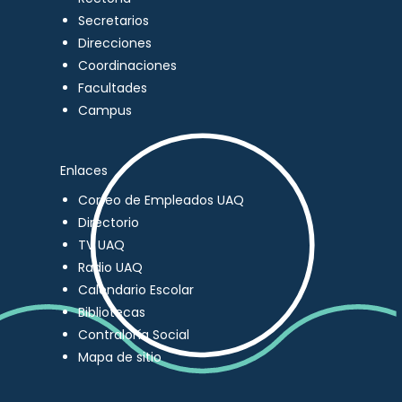
Secretarios
Direcciones
Coordinaciones
Facultades
Campus
Enlaces
Correo de Empleados UAQ
Directorio
TV UAQ
Radio UAQ
Calendario Escolar
Bibliotecas
Contraloría Social
Mapa de sitio