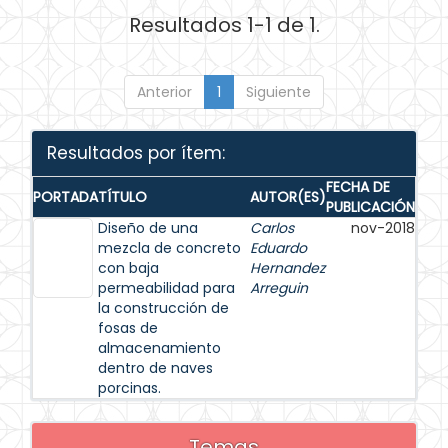
Resultados 1-1 de 1.
Anterior
1
Siguiente
Resultados por ítem:
FECHA DE
PORTADA
TÍTULO
AUTOR(ES)
PUBLICACIÓN
Diseño de una
Carlos
nov-2018
mezcla de concreto
Eduardo
con baja
Hernandez
permeabilidad para
Arreguin
la construcción de
fosas de
almacenamiento
dentro de naves
porcinas.
Temas