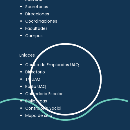
Secretarios
Direcciones
Coordinaciones
Facultades
Campus
Enlaces
Correo de Empleados UAQ
Directorio
TV UAQ
Radio UAQ
Calendario Escolar
Bibliotecas
Contraloría Social
Mapa de sitio