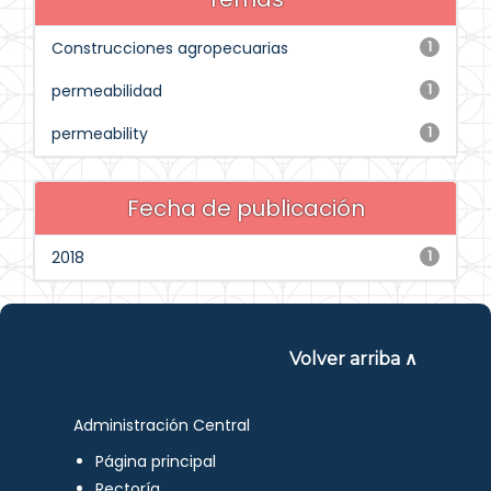
Construcciones agropecuarias
1
permeabilidad
1
permeability
1
Fecha de publicación
2018
1
Volver arriba ∧
Administración Central
Página principal
Rectoría