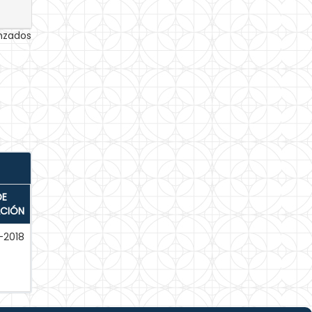
anzados
DE
ACIÓN
-2018