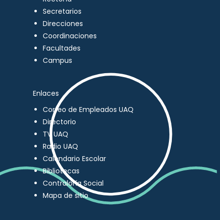
Secretarios
Direcciones
Coordinaciones
Facultades
Campus
Enlaces
Correo de Empleados UAQ
Directorio
TV UAQ
Radio UAQ
Calendario Escolar
Bibliotecas
Contraloría Social
Mapa de sitio