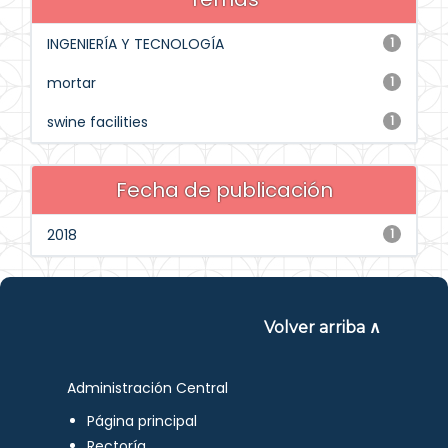
INGENIERÍA Y TECNOLOGÍA
1
mortar
1
swine facilities
1
Fecha de publicación
2018
1
Volver arriba ∧
Administración Central
Página principal
Rectoría