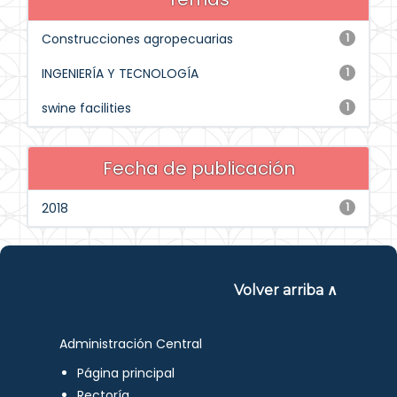
Construcciones agropecuarias
1
INGENIERÍA Y TECNOLOGÍA
1
swine facilities
1
Fecha de publicación
2018
1
Volver arriba ∧
Administración Central
Página principal
Rectoría