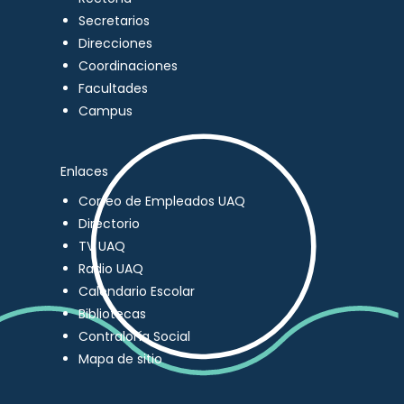
Secretarios
Direcciones
Coordinaciones
Facultades
Campus
Enlaces
Correo de Empleados UAQ
Directorio
TV UAQ
Radio UAQ
Calendario Escolar
Bibliotecas
Contraloría Social
Mapa de sitio