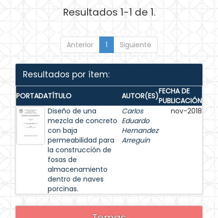
Resultados 1-1 de 1.
Anterior
1
Siguiente
Resultados por ítem:
FECHA DE
PORTADA
TÍTULO
AUTOR(ES)
PUBLICACIÓN
Diseño de una
Carlos
nov-2018
mezcla de concreto
Eduardo
con baja
Hernandez
permeabilidad para
Arreguin
la construcción de
fosas de
almacenamiento
dentro de naves
porcinas.
Temas