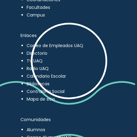
Facultades
Campus
Enlaces
Correo de Empleados UAQ
Directorio
TV UAQ
Radio UAQ
Calendario Escolar
Bibliotecas
Contraloría Social
Mapa de sitio
Comunidades
Alumnos