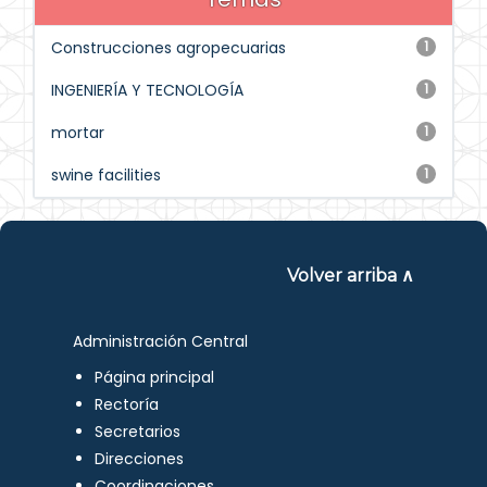
Construcciones agropecuarias
1
INGENIERÍA Y TECNOLOGÍA
1
mortar
1
swine facilities
1
Volver arriba ∧
Administración Central
Página principal
Rectoría
Secretarios
Direcciones
Coordinaciones