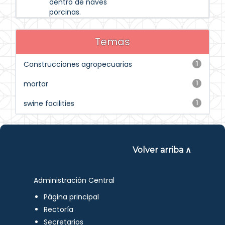
dentro de naves
porcinas.
Temas
Construcciones agropecuarias
1
mortar
1
swine facilities
1
Volver arriba ∧
Administración Central
Página principal
Rectoría
Secretarios