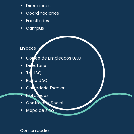
Direcciones
Coordinaciones
Facultades
Campus
Enlaces
Correo de Empleados UAQ
Directorio
TV UAQ
Radio UAQ
Calendario Escolar
Bibliotecas
Contraloría Social
Mapa de sitio
Comunidades