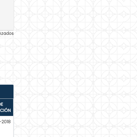
anzados
DE
ACIÓN
-2018