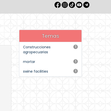
Temas
Construcciones
1
agropecuarias
mortar
1
swine facilities
1