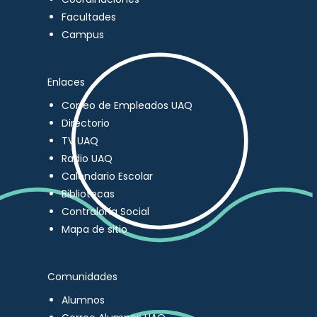
Facultades
Campus
Enlaces
Correo de Empleados UAQ
Directorio
TV UAQ
Radio UAQ
Calendario Escolar
Bibliotecas
Contraloría Social
Mapa de sitio
Comunidades
Alumnos