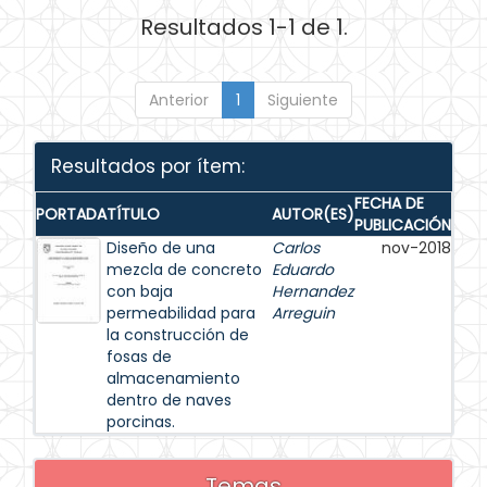
Resultados 1-1 de 1.
Anterior
1
Siguiente
Resultados por ítem:
FECHA DE
PORTADA
TÍTULO
AUTOR(ES)
PUBLICACIÓN
Diseño de una
Carlos
nov-2018
mezcla de concreto
Eduardo
con baja
Hernandez
permeabilidad para
Arreguin
la construcción de
fosas de
almacenamiento
dentro de naves
porcinas.
Temas