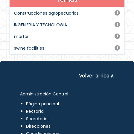
Construcciones agropecuarias
1
INGENIERÍA Y TECNOLOGÍA
1
mortar
1
swine facilities
1
Volver arriba ∧
Administración Central
Página principal
Rectoría
Secretarios
Direcciones
Coordinaciones