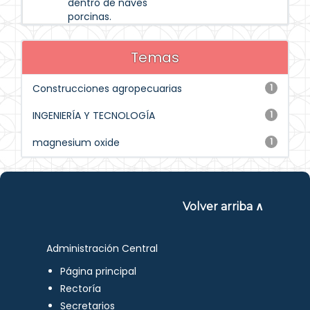
dentro de naves
porcinas.
Temas
Construcciones agropecuarias
1
INGENIERÍA Y TECNOLOGÍA
1
magnesium oxide
1
Volver arriba ∧
Administración Central
Página principal
Rectoría
Secretarios