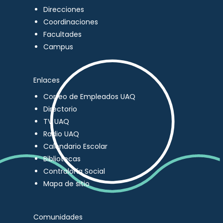
Direcciones
Coordinaciones
Facultades
Campus
Enlaces
Correo de Empleados UAQ
Directorio
TV UAQ
Radio UAQ
Calendario Escolar
Bibliotecas
Contraloría Social
Mapa de sitio
Comunidades