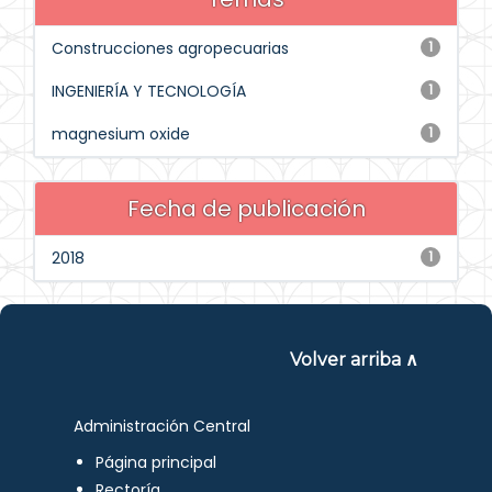
Construcciones agropecuarias
1
INGENIERÍA Y TECNOLOGÍA
1
magnesium oxide
1
Fecha de publicación
2018
1
Volver arriba ∧
Administración Central
Página principal
Rectoría