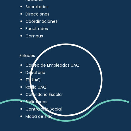
Secretarios
Direcciones
Coordinaciones
Facultades
Campus
Enlaces
Correo de Empleados UAQ
Directorio
TV UAQ
Radio UAQ
Calendario Escolar
Bibliotecas
Contraloría Social
Mapa de sitio