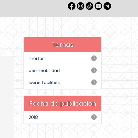
Temas
mortar
1
permeabilidad
1
swine facilities
1
Fecha de publicación
2018
1