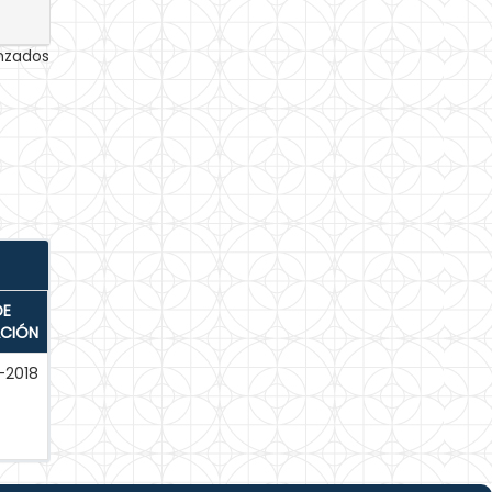
anzados
DE
ACIÓN
-2018