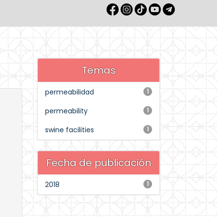
Temas
permeabilidad
1
permeability
1
swine facilities
1
Fecha de publicación
2018
1