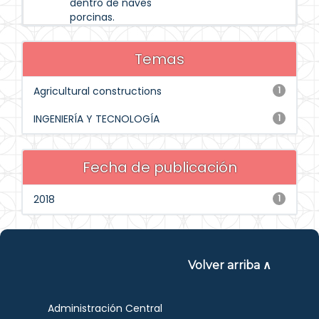
dentro de naves
porcinas.
Temas
Agricultural constructions
1
INGENIERÍA Y TECNOLOGÍA
1
Fecha de publicación
2018
1
Volver arriba ∧
Administración Central