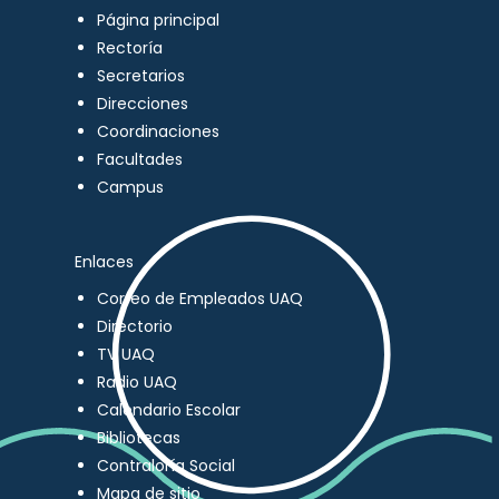
Página principal
Rectoría
Secretarios
Direcciones
Coordinaciones
Facultades
Campus
Enlaces
Correo de Empleados UAQ
Directorio
TV UAQ
Radio UAQ
Calendario Escolar
Bibliotecas
Contraloría Social
Mapa de sitio