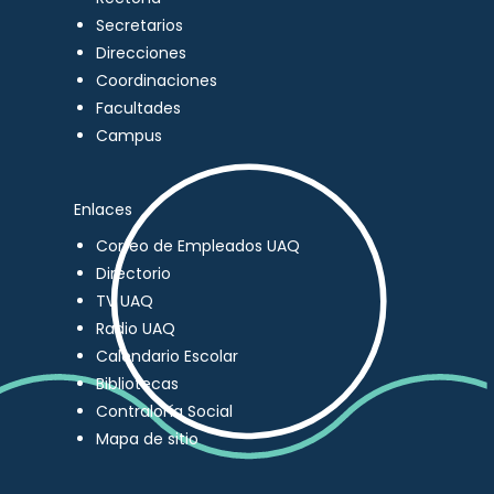
Secretarios
Direcciones
Coordinaciones
Facultades
Campus
Enlaces
Correo de Empleados UAQ
Directorio
TV UAQ
Radio UAQ
Calendario Escolar
Bibliotecas
Contraloría Social
Mapa de sitio