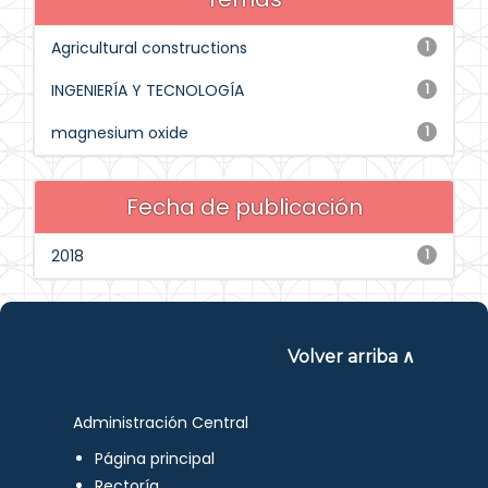
Agricultural constructions
1
INGENIERÍA Y TECNOLOGÍA
1
magnesium oxide
1
Fecha de publicación
2018
1
Volver arriba ∧
Administración Central
Página principal
Rectoría