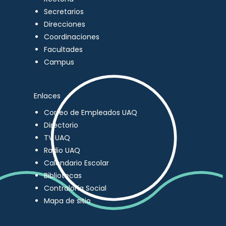
Secretarios
Direcciones
Coordinaciones
Facultades
Campus
Enlaces
Correo de Empleados UAQ
Directorio
TV UAQ
Radio UAQ
Calendario Escolar
Bibliotecas
Contraloría Social
Mapa de sitio