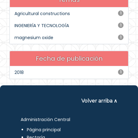
Agricultural constructions
1
INGENIERÍA Y TECNOLOGÍA
1
magnesium oxide
1
Fecha de publicación
2018
1
Volver arriba ∧
Administración Central
Página principal
Rectoría