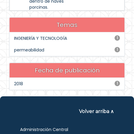
dentro de naves
porcinas.
Temas
INGENIERÍA Y TECNOLOGÍA
1
permeabilidad
1
Fecha de publicación
2018
1
Volver arriba ∧
Administración Central