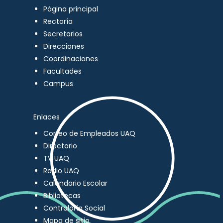
Página principal
Rectoría
Secretarios
Direcciones
Coordinaciones
Facultades
Campus
Enlaces
Correo de Empleados UAQ
Directorio
TV UAQ
Radio UAQ
Calendario Escolar
Bibliotecas
Contraloría Social
Mapa de sitio