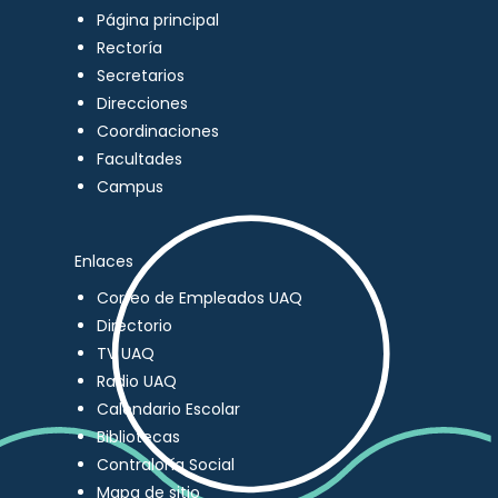
Página principal
Rectoría
Secretarios
Direcciones
Coordinaciones
Facultades
Campus
Enlaces
Correo de Empleados UAQ
Directorio
TV UAQ
Radio UAQ
Calendario Escolar
Bibliotecas
Contraloría Social
Mapa de sitio