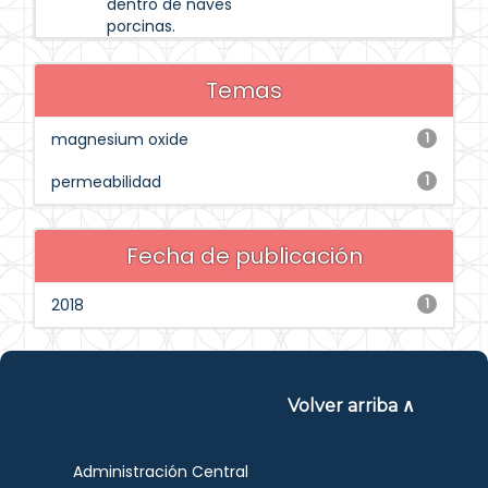
dentro de naves
porcinas.
Temas
magnesium oxide
1
permeabilidad
1
Fecha de publicación
2018
1
Volver arriba ∧
Administración Central