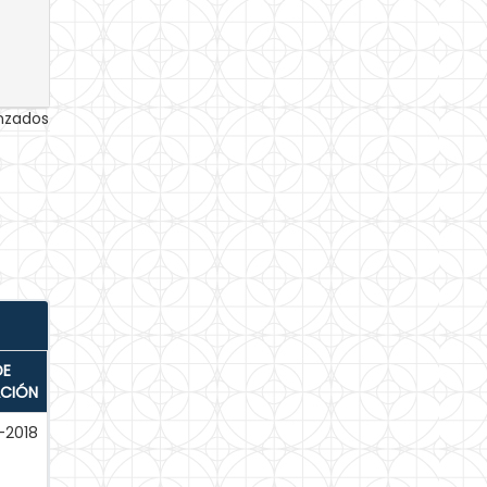
anzados
DE
ACIÓN
-2018