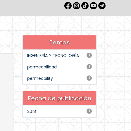
Temas
INGENIERÍA Y TECNOLOGÍA
1
permeabilidad
1
permeability
1
Fecha de publicación
2018
1