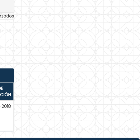
anzados
DE
ACIÓN
-2018