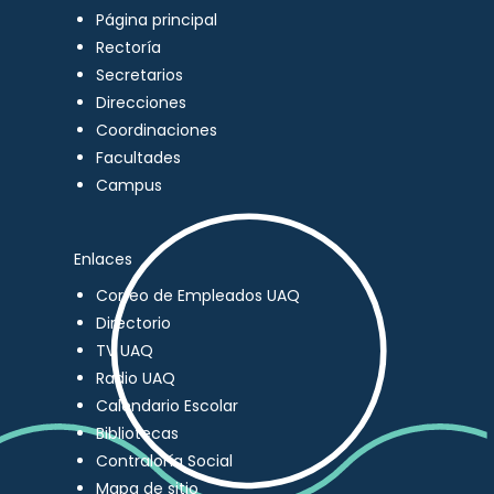
Página principal
Rectoría
Secretarios
Direcciones
Coordinaciones
Facultades
Campus
Enlaces
Correo de Empleados UAQ
Directorio
TV UAQ
Radio UAQ
Calendario Escolar
Bibliotecas
Contraloría Social
Mapa de sitio