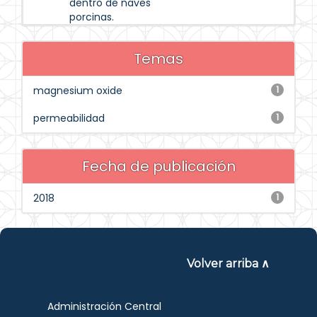
dentro de naves
porcinas.
Temas
magnesium oxide
1
permeabilidad
1
Fecha de publicación
2018
1
Volver arriba ∧
Administración Central