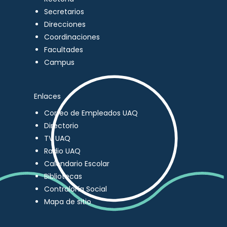
Secretarios
Direcciones
Coordinaciones
Facultades
Campus
Enlaces
Correo de Empleados UAQ
Directorio
TV UAQ
Radio UAQ
Calendario Escolar
Bibliotecas
Contraloría Social
Mapa de sitio