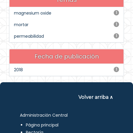
magnesium oxide
1
mortar
1
permeabilidad
1
Fecha de publicación
2018
1
Volver arriba ∧
Administración Central
Página principal
Rectoría