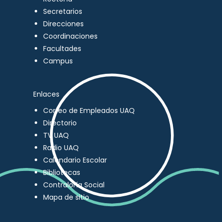
Secretarios
Direcciones
Coordinaciones
Facultades
Campus
Enlaces
Correo de Empleados UAQ
Directorio
TV UAQ
Radio UAQ
Calendario Escolar
Bibliotecas
Contraloría Social
Mapa de sitio