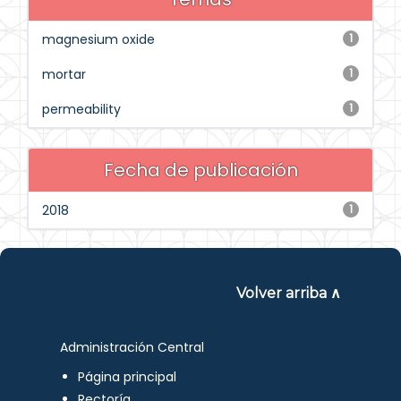
magnesium oxide
1
mortar
1
permeability
1
Fecha de publicación
2018
1
Volver arriba ∧
Administración Central
Página principal
Rectoría