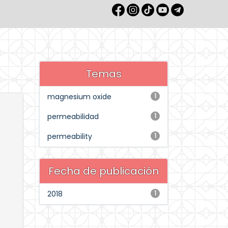
Temas
magnesium oxide
1
permeabilidad
1
permeability
1
Fecha de publicación
2018
1