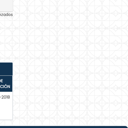
anzados
DE
ACIÓN
-2018