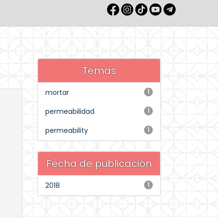
Temas
mortar
1
permeabilidad
1
permeability
1
Fecha de publicación
2018
1