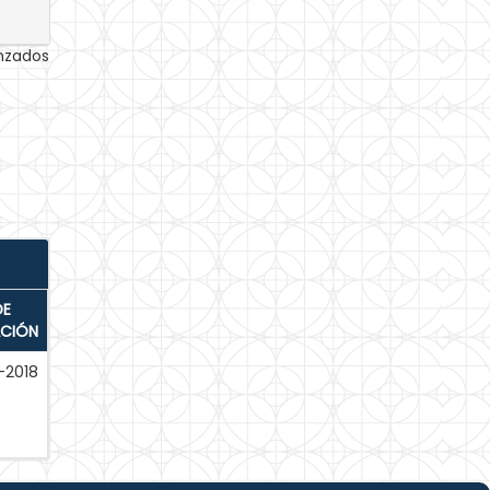
anzados
DE
ACIÓN
-2018