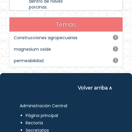
dentro de naves
porcinas.
Temas
Construcciones agropecuarias
1
magnesium oxide
1
permeabilidad
1
Volver arriba ∧
Administración Central
Página principal
Rectoría
Secretarios