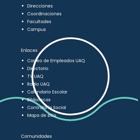
Direcciones
Coordinaciones
Facultades
Campus
Enlaces
Correo de Empleados UAQ
Directorio
TV UAQ
Radio UAQ
Calendario Escolar
Bibliotecas
Contraloría Social
Mapa de sitio
Comunidades