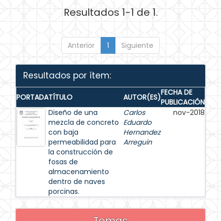
Resultados 1-1 de 1.
Anterior
1
Siguiente
Resultados por ítem:
FECHA DE
PORTADA
TÍTULO
AUTOR(ES)
PUBLICACIÓN
Diseño de una
Carlos
nov-2018
mezcla de concreto
Eduardo
con baja
Hernandez
permeabilidad para
Arreguin
la construcción de
fosas de
almacenamiento
dentro de naves
porcinas.
Temas