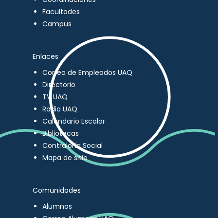
Facultades
Campus
Enlaces
Correo de Empleados UAQ
Directorio
TV UAQ
Radio UAQ
Calendario Escolar
Bibliotecas
Contraloría Social
Mapa de sitio
Comunidades
Alumnos