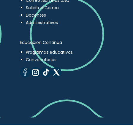
Correo Alumnos UAQ
Solicitud Correo
Docentes
Administrativos
Educación Continua
Programas educativos
Convocatorias