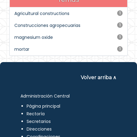
Agricultural constructions
1
Construcciones agropecuarias
1
magnesium oxide
1
mortar
1
Volver arriba ∧
Administración Central
Página principal
Rectoría
Secretarios
Direcciones
Coordinaciones