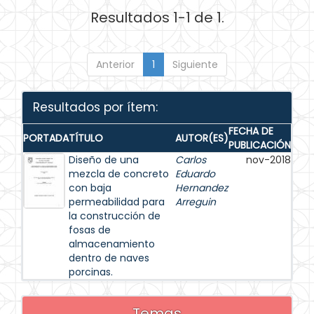
Resultados 1-1 de 1.
Anterior
1
Siguiente
Resultados por ítem:
FECHA DE
PORTADA
TÍTULO
AUTOR(ES)
PUBLICACIÓN
Diseño de una
Carlos
nov-2018
mezcla de concreto
Eduardo
con baja
Hernandez
permeabilidad para
Arreguin
la construcción de
fosas de
almacenamiento
dentro de naves
porcinas.
Temas