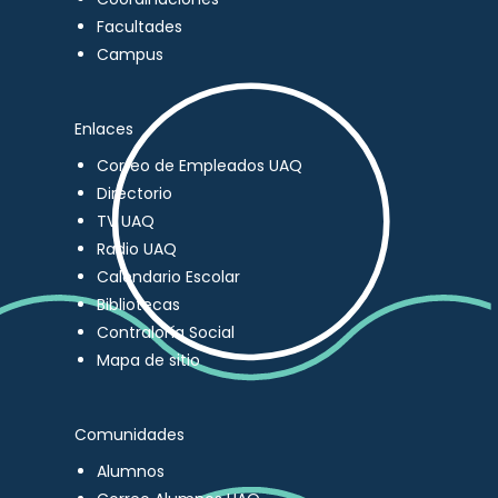
Facultades
Campus
Enlaces
Correo de Empleados UAQ
Directorio
TV UAQ
Radio UAQ
Calendario Escolar
Bibliotecas
Contraloría Social
Mapa de sitio
Comunidades
Alumnos