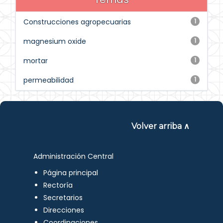
Construcciones agropecuarias
1
magnesium oxide
1
mortar
1
permeabilidad
1
Volver arriba ∧
Administración Central
Página principal
Rectoría
Secretarios
Direcciones
Coordinaciones