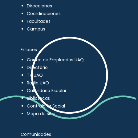
Direcciones
Coordinaciones
Facultades
Campus
Enlaces
Correo de Empleados UAQ
Directorio
TV UAQ
Radio UAQ
Calendario Escolar
Bibliotecas
Contraloría Social
Mapa de sitio
Comunidades