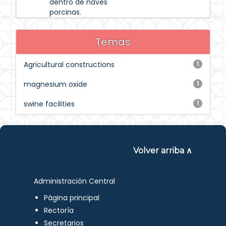
dentro de naves
porcinas.
Temas
Agricultural constructions
1
magnesium oxide
1
swine facilities
1
Volver arriba ∧
Administración Central
Página principal
Rectoría
Secretarios