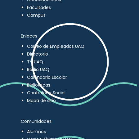
Facultades
Campus
Enlaces
Correo de Empleados UAQ
Directorio
TV UAQ
Radio UAQ
Calendario Escolar
Bibliotecas
Contraloría Social
Mapa de sitio
Comunidades
Alumnos