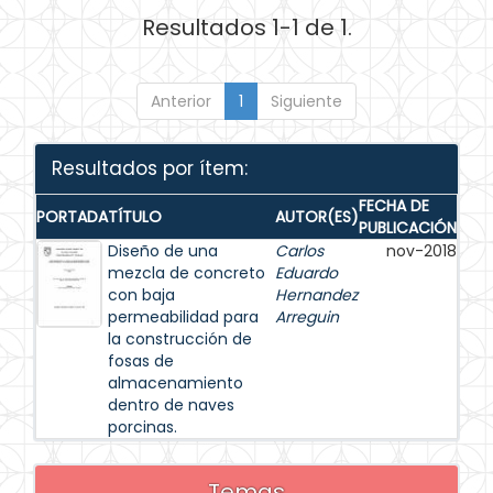
Resultados 1-1 de 1.
Anterior
1
Siguiente
Resultados por ítem:
FECHA DE
PORTADA
TÍTULO
AUTOR(ES)
PUBLICACIÓN
Diseño de una
Carlos
nov-2018
mezcla de concreto
Eduardo
con baja
Hernandez
permeabilidad para
Arreguin
la construcción de
fosas de
almacenamiento
dentro de naves
porcinas.
Temas