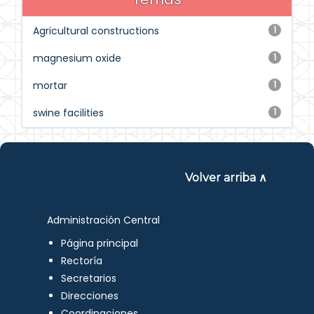
Agricultural constructions
1
magnesium oxide
1
mortar
1
swine facilities
1
Volver arriba ∧
Administración Central
Página principal
Rectoría
Secretarios
Direcciones
Coordinaciones