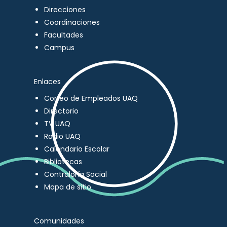
Direcciones
Coordinaciones
Facultades
Campus
Enlaces
Correo de Empleados UAQ
Directorio
TV UAQ
Radio UAQ
Calendario Escolar
Bibliotecas
Contraloría Social
Mapa de sitio
Comunidades