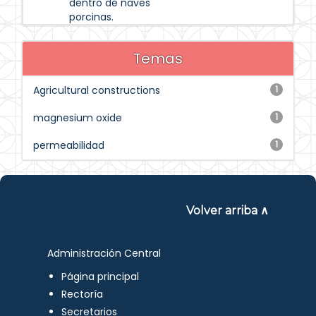
dentro de naves
porcinas.
Temas
Agricultural constructions
1
magnesium oxide
1
permeabilidad
1
Volver arriba ∧
Administración Central
Página principal
Rectoría
Secretarios