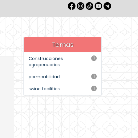
Temas
Construcciones
1
agropecuarias
permeabilidad
1
swine facilities
1