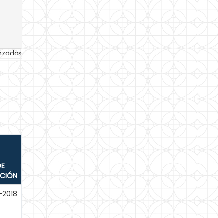
anzados
DE
ACIÓN
-2018