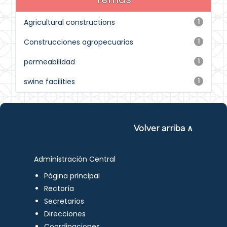
Agricultural constructions
1
Construcciones agropecuarias
1
permeabilidad
1
swine facilities
1
Volver arriba ∧
Administración Central
Página principal
Rectoría
Secretarios
Direcciones
Coordinaciones