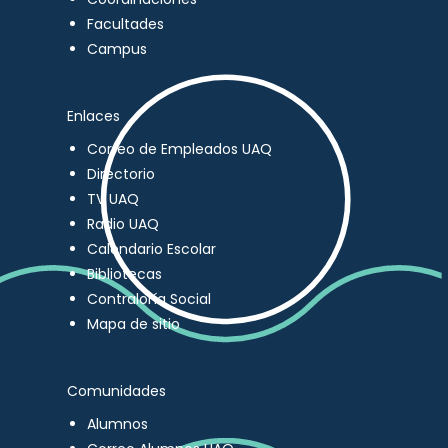
Facultades
Campus
Enlaces
Correo de Empleados UAQ
Directorio
TV UAQ
Radio UAQ
Calendario Escolar
Bibliotecas
Contraloría Social
Mapa de sitio
Comunidades
Alumnos