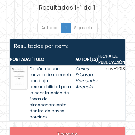
Resultados 1-1 de 1.
Anterior
1
Siguiente
Resultados por ítem:
FECHA DE
PORTADA
TÍTULO
AUTOR(ES)
PUBLICACIÓN
Diseño de una
Carlos
nov-2018
mezcla de concreto
Eduardo
con baja
Hernandez
permeabilidad para
Arreguin
la construcción de
fosas de
almacenamiento
dentro de naves
porcinas.
Temas