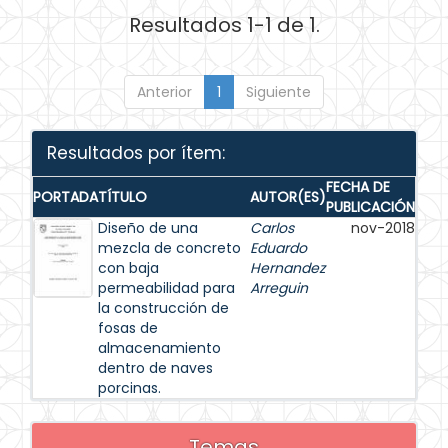
Resultados 1-1 de 1.
Anterior
1
Siguiente
Resultados por ítem:
FECHA DE
PORTADA
TÍTULO
AUTOR(ES)
PUBLICACIÓN
Diseño de una
Carlos
nov-2018
mezcla de concreto
Eduardo
con baja
Hernandez
permeabilidad para
Arreguin
la construcción de
fosas de
almacenamiento
dentro de naves
porcinas.
Temas