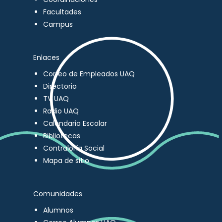
Facultades
Campus
Enlaces
Correo de Empleados UAQ
Directorio
TV UAQ
Radio UAQ
Calendario Escolar
Bibliotecas
Contraloría Social
Mapa de sitio
Comunidades
Alumnos