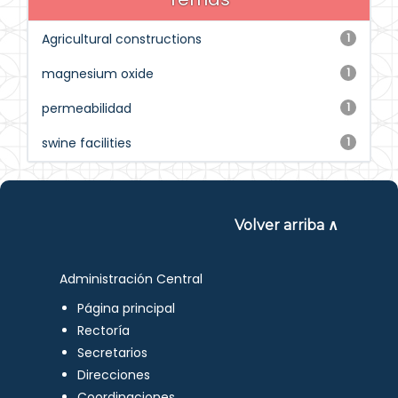
Agricultural constructions
1
magnesium oxide
1
permeabilidad
1
swine facilities
1
Volver arriba ∧
Administración Central
Página principal
Rectoría
Secretarios
Direcciones
Coordinaciones