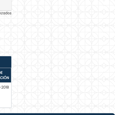
anzados
DE
ACIÓN
-2018