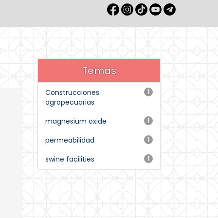
Temas
Construcciones
1
agropecuarias
magnesium oxide
1
permeabilidad
1
swine facilities
1