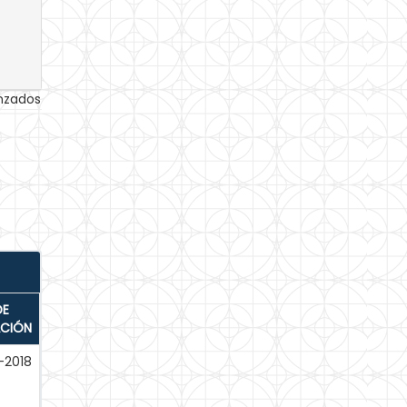
anzados
DE
ACIÓN
-2018