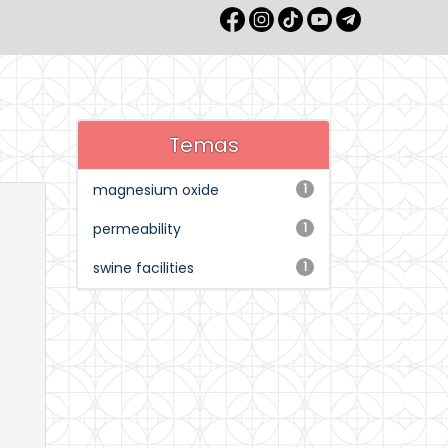
Temas
magnesium oxide
1
permeability
1
swine facilities
1