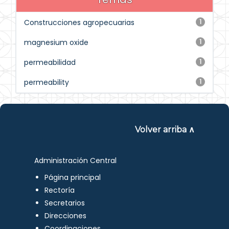
Construcciones agropecuarias
1
magnesium oxide
1
permeabilidad
1
permeability
1
Volver arriba ∧
Administración Central
Página principal
Rectoría
Secretarios
Direcciones
Coordinaciones