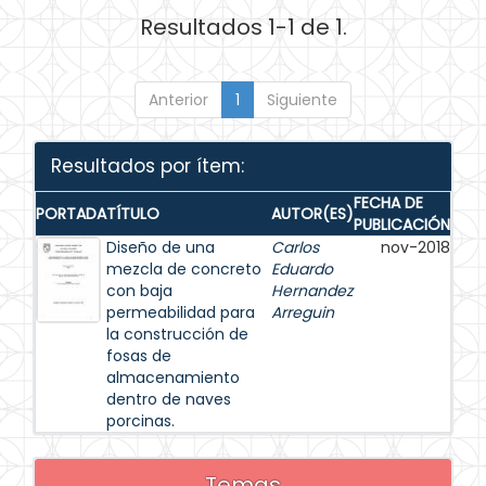
Resultados 1-1 de 1.
Anterior
1
Siguiente
Resultados por ítem:
FECHA DE
PORTADA
TÍTULO
AUTOR(ES)
PUBLICACIÓN
Diseño de una
Carlos
nov-2018
mezcla de concreto
Eduardo
con baja
Hernandez
permeabilidad para
Arreguin
la construcción de
fosas de
almacenamiento
dentro de naves
porcinas.
Temas