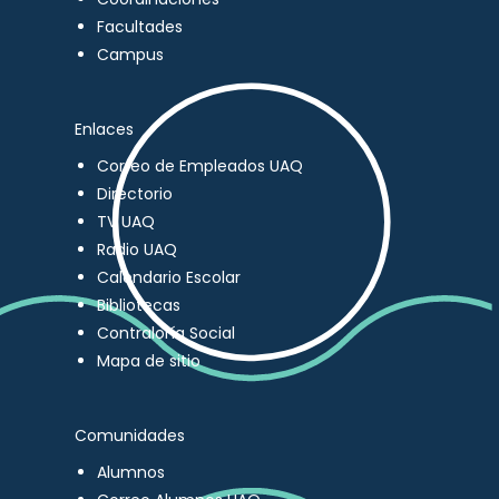
Facultades
Campus
Enlaces
Correo de Empleados UAQ
Directorio
TV UAQ
Radio UAQ
Calendario Escolar
Bibliotecas
Contraloría Social
Mapa de sitio
Comunidades
Alumnos