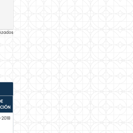
anzados
DE
ACIÓN
-2018