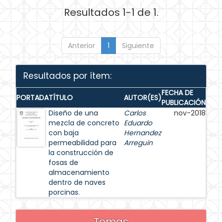
Resultados 1-1 de 1.
Anterior
1
Siguiente
Resultados por ítem:
FECHA DE
PORTADA
TÍTULO
AUTOR(ES)
PUBLICACIÓN
Diseño de una
Carlos
nov-2018
mezcla de concreto
Eduardo
con baja
Hernandez
permeabilidad para
Arreguin
la construcción de
fosas de
almacenamiento
dentro de naves
porcinas.
Temas