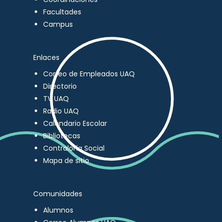
Facultades
Campus
Enlaces
Correo de Empleados UAQ
Directorio
TV UAQ
Radio UAQ
Calendario Escolar
Bibliotecas
Contraloría Social
Mapa de sitio
Comunidades
Alumnos