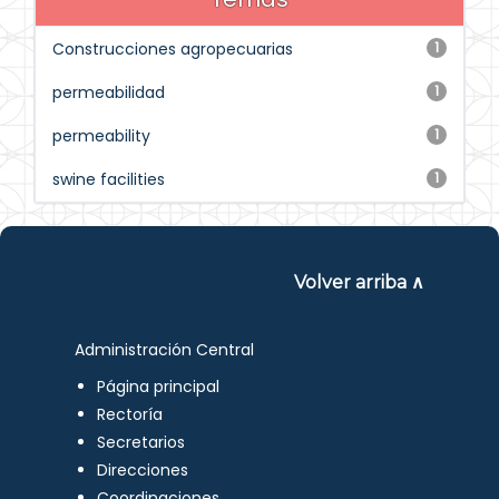
Construcciones agropecuarias
1
permeabilidad
1
permeability
1
swine facilities
1
Volver arriba ∧
Administración Central
Página principal
Rectoría
Secretarios
Direcciones
Coordinaciones