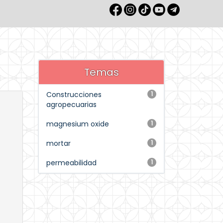
Temas
Construcciones
1
agropecuarias
magnesium oxide
1
mortar
1
permeabilidad
1