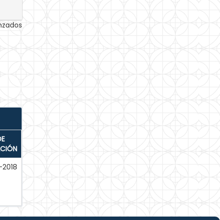
anzados
DE
ACIÓN
-2018