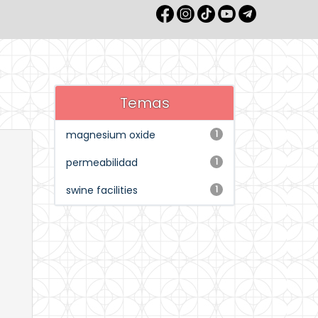
Temas
magnesium oxide
1
permeabilidad
1
swine facilities
1