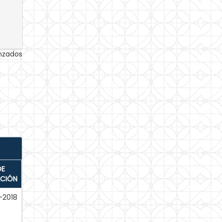
anzados
DE
ACIÓN
-2018