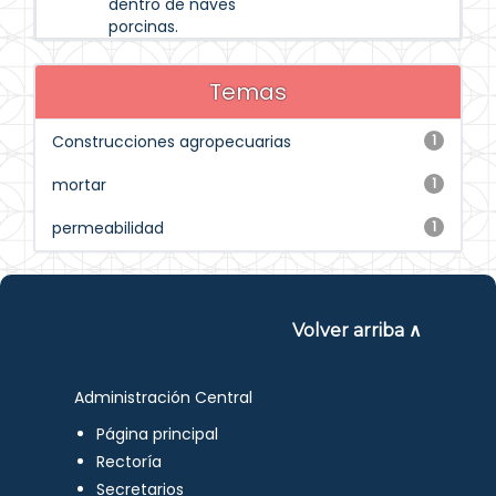
dentro de naves
porcinas.
Temas
Construcciones agropecuarias
1
mortar
1
permeabilidad
1
Volver arriba ∧
Administración Central
Página principal
Rectoría
Secretarios