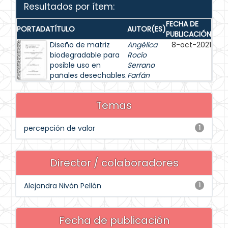
Resultados por ítem:
FECHA DE
PORTADA
TÍTULO
AUTOR(ES)
PUBLICACIÓN
Diseño de matriz
Angélica
8-oct-2021
biodegradable para
Rocío
posible uso en
Serrano
pañales desechables.
Farfán
Temas
percepción de valor
1
Director / colaboradores
Alejandra Nivón Pellón
1
Fecha de publicación