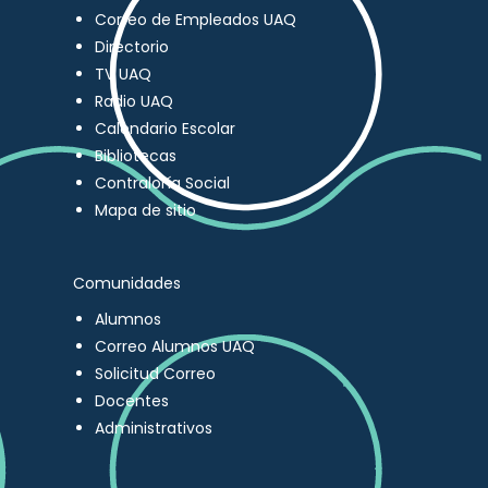
Correo de Empleados UAQ
Directorio
TV UAQ
Radio UAQ
Calendario Escolar
Bibliotecas
Contraloría Social
Mapa de sitio
Comunidades
Alumnos
Correo Alumnos UAQ
Solicitud Correo
Docentes
Administrativos