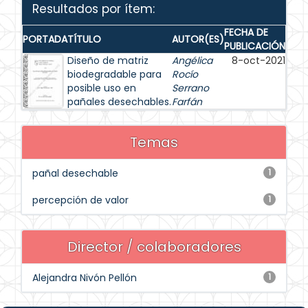
Resultados por ítem:
FECHA DE
PORTADA
TÍTULO
AUTOR(ES)
PUBLICACIÓN
Diseño de matriz
Angélica
8-oct-2021
biodegradable para
Rocío
posible uso en
Serrano
pañales desechables.
Farfán
Temas
pañal desechable
1
percepción de valor
1
Director / colaboradores
Alejandra Nivón Pellón
1