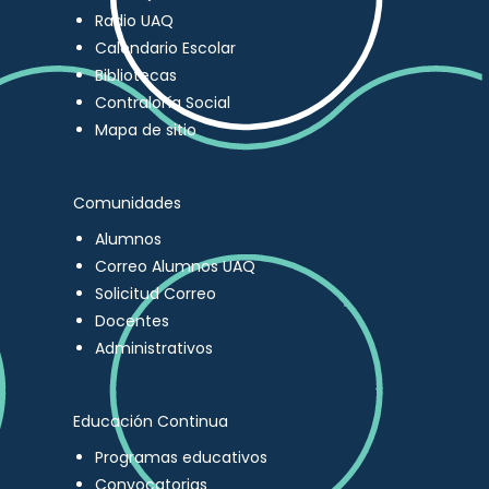
Radio UAQ
Calendario Escolar
Bibliotecas
Contraloría Social
Mapa de sitio
Comunidades
Alumnos
Correo Alumnos UAQ
Solicitud Correo
Docentes
Administrativos
Educación Continua
Programas educativos
Convocatorias