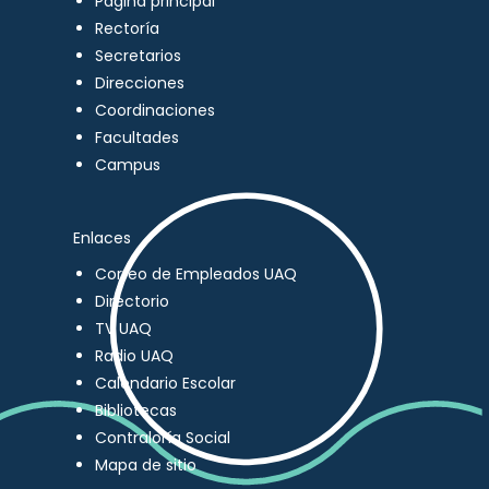
Página principal
Rectoría
Secretarios
Direcciones
Coordinaciones
Facultades
Campus
Enlaces
Correo de Empleados UAQ
Directorio
TV UAQ
Radio UAQ
Calendario Escolar
Bibliotecas
Contraloría Social
Mapa de sitio