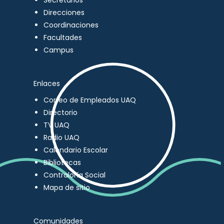
Secretarios
Direcciones
Coordinaciones
Facultades
Campus
Enlaces
Correo de Empleados UAQ
Directorio
TV UAQ
Radio UAQ
Calendario Escolar
Bibliotecas
Contraloría Social
Mapa de sitio
Comunidades