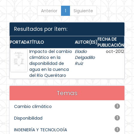
Anterior
1
Siguiente
Resultados por ítem:
FECHA DE
PORTADA
TÍTULO
AUTOR(ES)
PUBLICACIÓN
Impacto del cambio
Eladio
oct-2012
climático en la
Delgadillo
disponibilidad de
Ruiz
agua en la cuenca
del Río Querétaro
Temas
Cambio climático
1
Disponibilidad
1
INGENIERÍA Y TECNOLOGÍA
1