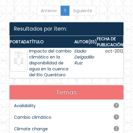
Anterior
1
Siguiente
Resultados por ítem:
FECHA DE
PORTADA
TÍTULO
AUTOR(ES)
PUBLICACIÓN
Impacto del cambio
Eladio
oct-2012
climático en la
Delgadillo
disponibilidad de
Ruiz
agua en la cuenca
del Río Querétaro
Temas
Availability
1
Cambio climático
1
Climate change
1