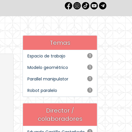
Temas
Espacio de trabajo
1
Modelo geométrico
1
Parallel manipulator
1
Robot paralelo
1
Director /
colaboradores
1