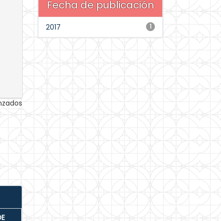
Fecha de publicación
2017
1
anzados
DE