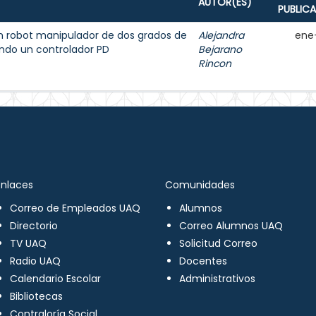
AUTOR(ES)
PUBLIC
n robot manipulador de dos grados de
Alejandra
ene
ndo un controlador PD
Bejarano
Rincon
Enlaces
Comunidades
Correo de Empleados UAQ
Alumnos
Directorio
Correo Alumnos UAQ
TV UAQ
Solicitud Correo
Radio UAQ
Docentes
Calendario Escolar
Administrativos
Bibliotecas
Contraloría Social