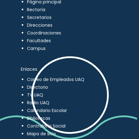
Página principal
Rectoría
Secretarios
Direcciones
Coordinaciones
Facultades
Campus
Enlaces
Correo de Empleados UAQ
Directorio
TV UAQ
Radio UAQ
Calendario Escolar
Bibliotecas
Contraloría Social
Mapa de sitio